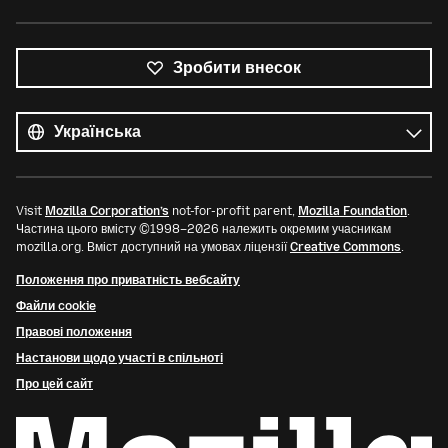
Зробити внесок
Усі
мови
Мова
Visit
Mozilla Corporation’s
not-for-profit parent,
Mozilla Foundation
.
Частина цього вмісту ©1998–2026 належить окремим учасникам
mozilla.org. Вміст доступний на умовах ліцензії
Creative Commons
.
Положення про приватність вебсайту
Файли cookie
Правові положення
Настанови щодо участі в спільноті
Про цей сайт