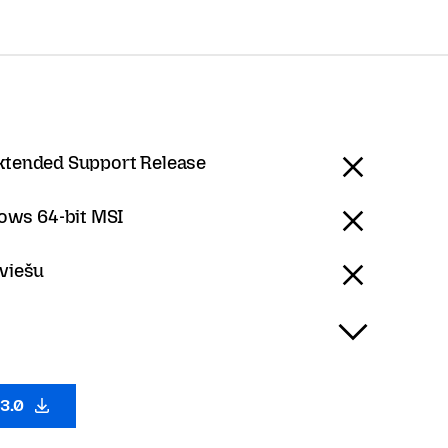
Extended Support Release
ows 64-bit MSI
tviešu
53.0