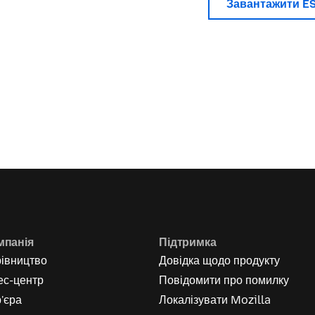
Завантажити E
мпанія
Підтримка
рівництво
Довідка щодо продукту
ес-центр
Повідомити про помилку
'єра
Локалізувати Mozilla