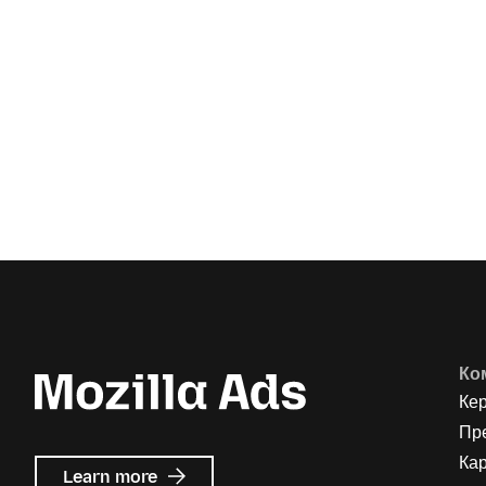
Ко
Ке
Пр
Кар
about
Learn more