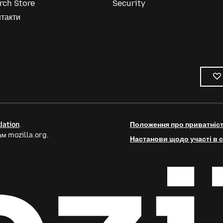
rch Store
Security
такти
dation
.
Положення про приватніс
м mozilla.org.
Настанови щодо участі в с