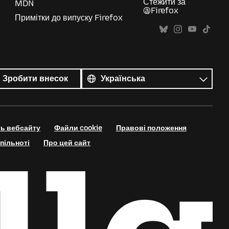
Стежити за
MDN
@Firefox
Примітки до випуску Firefox
Усі
мови
Мова
Зробити внесок
ть вебсайту
Файли cookie
Правові положення
пільноті
Про цей сайт