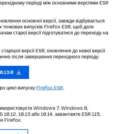
ерехідному періоді між основними версіями ESR
новлення основної версії, завжди відбувається
х точкових випусків Firefox ESR, щоб дати
ачам старої версії підготуватися до переходу на
 старішої версії ESR, оновлення до нової версії
ично після завершення перехідного періоду.
0.13.0
про цикл випуску
Firefox ESR
.
використовуєте Windows 7, Windows 8,
10.12, 10.13 або 10.14, завантажте ESR 115,
и Firefox.