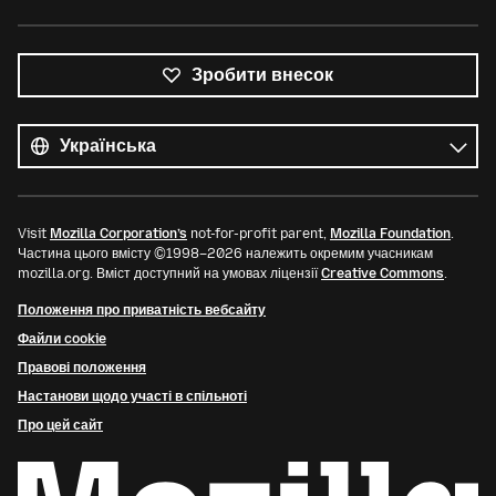
Зробити внесок
Усі
мови
Мова
Visit
Mozilla Corporation’s
not-for-profit parent,
Mozilla Foundation
.
Частина цього вмісту ©1998–2026 належить окремим учасникам
mozilla.org. Вміст доступний на умовах ліцензії
Creative Commons
.
Положення про приватність вебсайту
Файли cookie
Правові положення
Настанови щодо участі в спільноті
Про цей сайт