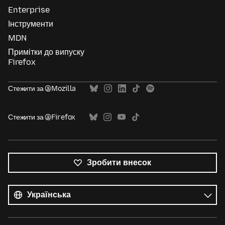
Enterprise
Інструменти
MDN
Примітки до випуску
Firefox
Стежити за @Mozilla
Стежити за @Firefox
Зробити внесок
Усі
мови
Мова