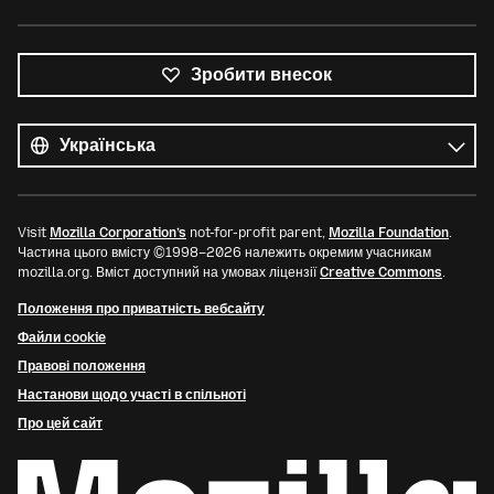
Зробити внесок
Усі
мови
Мова
Visit
Mozilla Corporation’s
not-for-profit parent,
Mozilla Foundation
.
Частина цього вмісту ©1998–2026 належить окремим учасникам
mozilla.org. Вміст доступний на умовах ліцензії
Creative Commons
.
Положення про приватність вебсайту
Файли cookie
Правові положення
Настанови щодо участі в спільноті
Про цей сайт