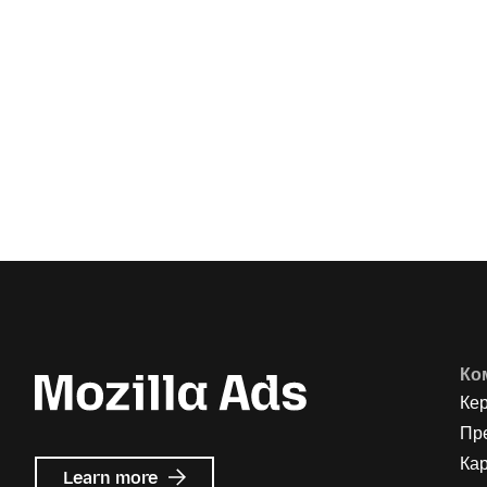
Ко
Ке
Пр
Кар
about
Learn more