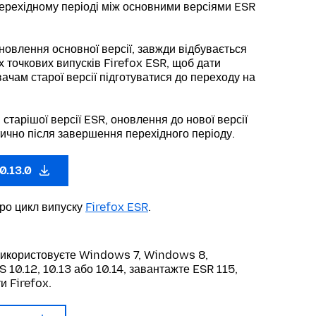
ерехідному періоді між основними версіями ESR
новлення основної версії, завжди відбувається
х точкових випусків Firefox ESR, щоб дати
ачам старої версії підготуватися до переходу на
 старішої версії ESR, оновлення до нової версії
ично після завершення перехідного періоду.
0.13.0
про цикл випуску
Firefox ESR
.
використовуєте Windows 7, Windows 8,
10.12, 10.13 або 10.14, завантажте ESR 115,
и Firefox.