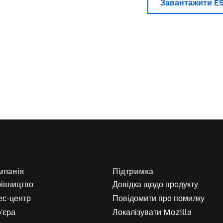
Завантажити E
мпанія
Підтримка
рівництво
Довідка щодо продукту
ес-центр
Повідомити про помилку
'єра
Локалізувати Mozilla