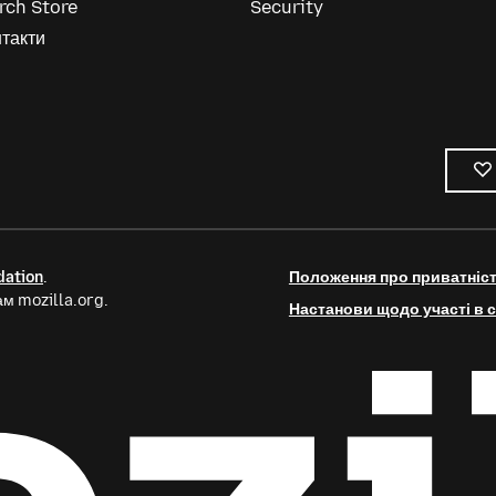
rch Store
Security
такти
dation
.
Положення про приватніс
м mozilla.org.
Настанови щодо участі в с