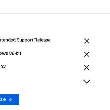
Extended Support Release
ows 32-bit
- עברית
53.0