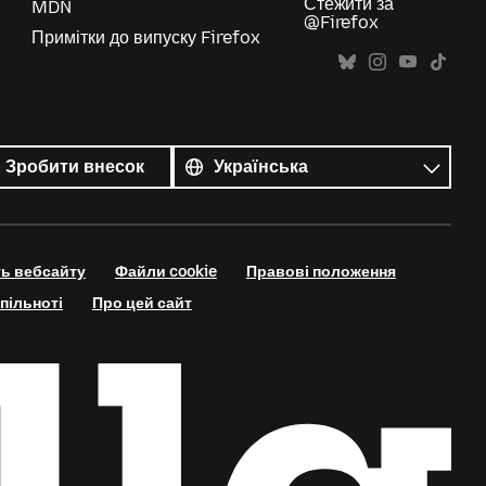
Стежити за
MDN
@Firefox
Примітки до випуску Firefox
Усі
мови
Мова
Зробити внесок
ть вебсайту
Файли cookie
Правові положення
пільноті
Про цей сайт