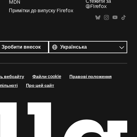
Стежити за
MDN
@Firefox
Примітки до випуску Firefox
Усі
мови
Мова
Зробити внесок
ть вебсайту
Файли cookie
Правові положення
пільноті
Про цей сайт