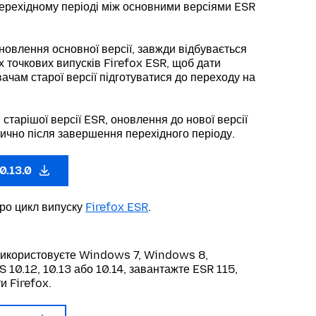
ерехідному періоді між основними версіями ESR
новлення основної версії, завжди відбувається
х точкових випусків Firefox ESR, щоб дати
ачам старої версії підготуватися до переходу на
 старішої версії ESR, оновлення до нової версії
ично після завершення перехідного періоду.
0.13.0
про цикл випуску
Firefox ESR
.
використовуєте Windows 7, Windows 8,
10.12, 10.13 або 10.14, завантажте ESR 115,
и Firefox.