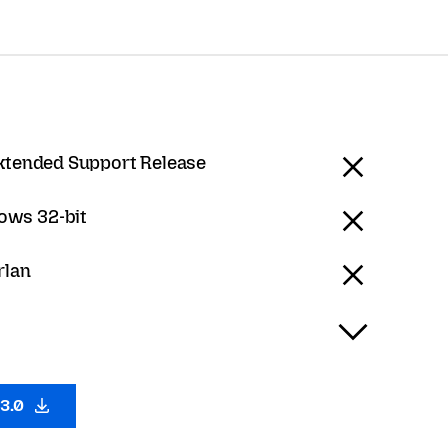
Extended Support Release
ows 32-bit
rlan
53.0