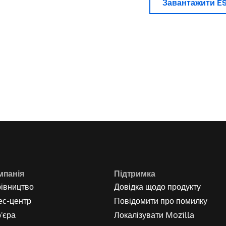
Завантажити E
мпанія
Підтримка
рівництво
Довідка щодо продукту
ес-центр
Повідомити про помилку
'єра
Локалізувати Mozilla