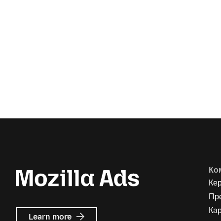
Ко
Ке
Пр
Кар
about
Learn more