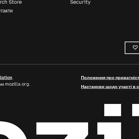
rch Store
Security
такти
dation
.
Положення про приватніс
м mozilla.org.
Настанови щодо участі в с