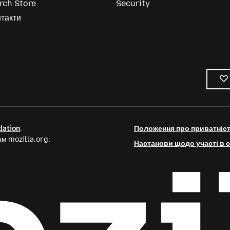
rch Store
Security
такти
dation
.
Положення про приватніс
м mozilla.org.
Настанови щодо участі в с