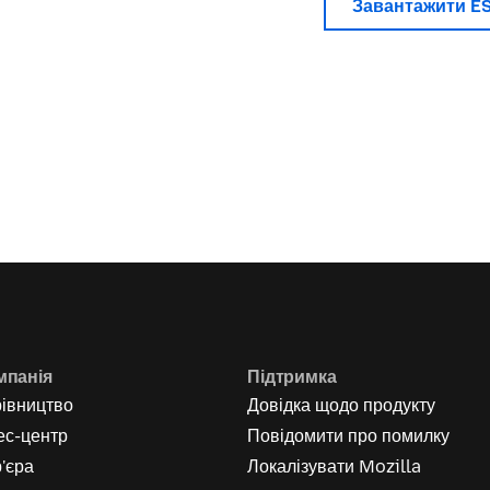
Завантажити E
мпанія
Підтримка
рівництво
Довідка щодо продукту
ес-центр
Повідомити про помилку
'єра
Локалізувати Mozilla