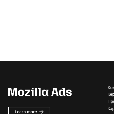
Ко
Ке
Пр
Кар
about
Learn more