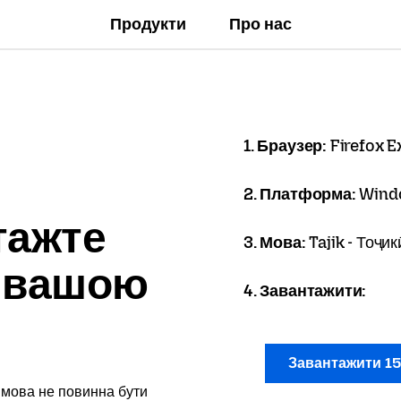
Продукти
Про нас
1. Браузер:
Firefox 
2. Платформа:
Wind
тажте
3. Мова:
Tajik - Тоҷик
x вашою
4. Завантажити:
Завантажити 1
 мова не повинна бути