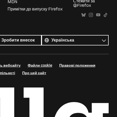
Стежити за
MDN
@Firefox
Примітки до випуску Firefox
Усі
мови
Мова
Зробити внесок
ть вебсайту
Файли cookie
Правові положення
пільноті
Про цей сайт