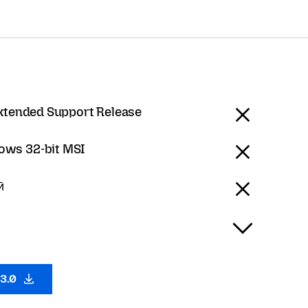
Extended Support Release
ows 32-bit MSI
ӣ
53.0