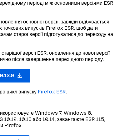
ерехідному періоді між основними версіями ESR
новлення основної версії, завжди відбувається
х точкових випусків Firefox ESR, щоб дати
ачам старої версії підготуватися до переходу на
 старішої версії ESR, оновлення до нової версії
ично після завершення перехідного періоду.
0.13.0
про цикл випуску
Firefox ESR
.
використовуєте Windows 7, Windows 8,
10.12, 10.13 або 10.14, завантажте ESR 115,
и Firefox.