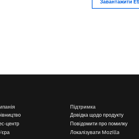
Завантажити E
мпанія
Підтримка
рівництво
Довідка щодо продукту
ес-центр
Повідомити про помилку
'єра
Локалізувати Mozilla