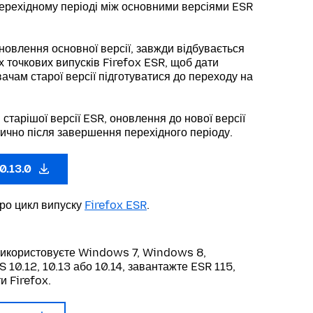
ерехідному періоді між основними версіями ESR
новлення основної версії, завжди відбувається
х точкових випусків Firefox ESR, щоб дати
ачам старої версії підготуватися до переходу на
 старішої версії ESR, оновлення до нової версії
ично після завершення перехідного періоду.
0.13.0
про цикл випуску
Firefox ESR
.
використовуєте Windows 7, Windows 8,
10.12, 10.13 або 10.14, завантажте ESR 115,
и Firefox.