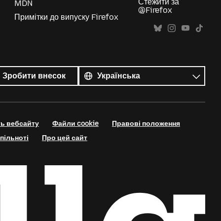
Стежити за
MDN
@Firefox
Примітки до випуску Firefox
Усі
мови
Мова
Зробити внесок
ть вебсайту
Файли cookie
Правові положення
пільноті
Про цей сайт