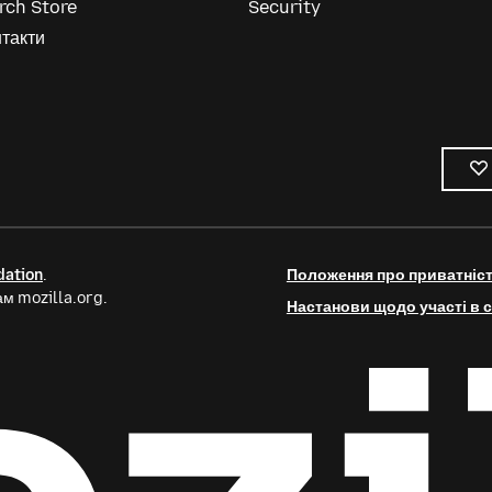
rch Store
Security
такти
dation
.
Положення про приватніс
м mozilla.org.
Настанови щодо участі в с