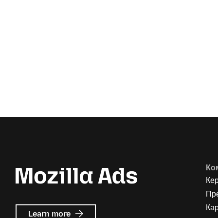
Ко
Ке
Пр
Кар
about
Learn more