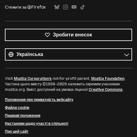
Стежити за @Firefox
Зробити внесок
Усі
мови
Мова
Visit
Mozilla Corporation’s
not-for-profit parent,
Mozilla Foundation
.
Частина цього вмісту ©1998–2026 належить окремим учасникам
mozilla.org. Вміст доступний на умовах ліцензії
Creative Commons
.
Положення про приватність вебсайту
Файли cookie
Правові положення
Настанови щодо участі в спільноті
Про цей сайт