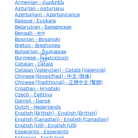
Armenian - Հայերեն
Asturian - Asturianu
Azerbaijani - Azərbaycanca
Basque - Euskara
Belarusian - Беларуская
Bengali - বাংলা
Bosnian - Bosanski
Breton - Brezhoneg
Bulgarian - Български
Burmese - မြန်မာဘာသာ
Catalan - Català
Catalan (Valencian) - Català (Valencià)
Chinese (Simplified) - 中文 (简体)
Chinese (Traditional) - 正體中文 (繁體)
Croatian - Hrvatski
Czech - Čeština
Danish - Dansk
Dutch - Nederlands
English (British) - English (British)
English (Canadian) - English (Canadian)
English (US) - English (US)
Esperanto - Esperanto
Estonian - Eesti keel