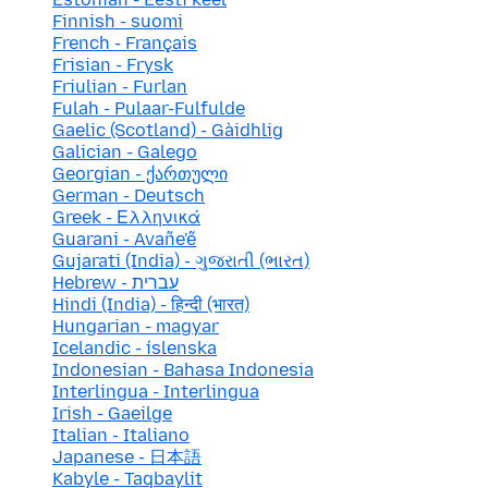
Finnish - suomi
French - Français
Frisian - Frysk
Friulian - Furlan
Fulah - Pulaar-Fulfulde
Gaelic (Scotland) - Gàidhlig
Galician - Galego
Georgian - ქართული
German - Deutsch
Greek - Ελληνικά
Guarani - Avañe'ẽ
Gujarati (India) - ગુજરાતી (ભારત)
Hebrew - עברית
Hindi (India) - हिन्दी (भारत)
Hungarian - magyar
Icelandic - íslenska
Indonesian - Bahasa Indonesia
Interlingua - Interlingua
Irish - Gaeilge
Italian - Italiano
Japanese - 日本語
Kabyle - Taqbaylit