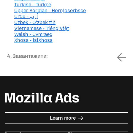
Turkish - Türkçe
Upper Sorbian - Hornjoserbsce
Urdu - اُردو
Uzbek - Oʻzbek tili
Vietnamese - Tiếng Việt
Welsh - Cymraeg
Xhosa - isiXhosa
4. Завантажити:
about
Learn more
Mozilla
Ads