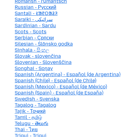
Romansh - rumantsch
Russian - Русский
Santali - ᱥᱟᱱᱛᱟᱲᱤ
Saraiki - سرائیکی
Sardinian - Sardu
Scots - Scots
Serbian - Српски
Silesian - Ślōnsko godka
Sinhala - සිංහල
Slovak - slovenčina
Slovenian - Slovenščina
Songhai - Soŋay
Spanish (Argentina) - Español (de Argentina)
Spanish (Chile) - Español (de Chile)
Spanish (Mexico) - Español (de México)
Spanish (Spain) - Español (de España)
Swedish - Svenska
Tagalog - Tagalog
Tajik - Тоҷикӣ
Tamil - தமிழ்
Telugu - తెలుగు
Thai - ไทย
Triqui - Triqui