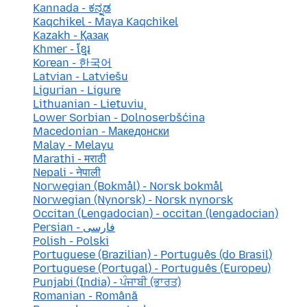
Kannada - ಕನ್ನಡ
Kaqchikel - Maya Kaqchikel
Kazakh - Қазақ
Khmer - ខ្មែរ
Korean - 한국어
Latvian - Latviešu
Ligurian - Ligure
Lithuanian - Lietuvių
Lower Sorbian - Dolnoserbšćina
Macedonian - Македонски
Malay - Melayu
Marathi - मराठी
Nepali - नेपाली
Norwegian (Bokmål) - Norsk bokmål
Norwegian (Nynorsk) - Norsk nynorsk
Occitan (Lengadocian) - occitan (lengadocian)
Persian - فارسی
Polish - Polski
Portuguese (Brazilian) - Português (do Brasil)
Portuguese (Portugal) - Português (Europeu)
Punjabi (India) - ਪੰਜਾਬੀ (ਭਾਰਤ)
Romanian - Română