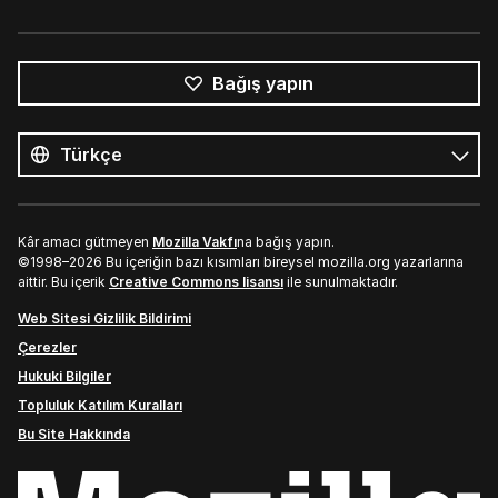
Bağış yapın
Tüm
diller
Dil
Kâr amacı gütmeyen
Mozilla Vakfı
na bağış yapın.
©1998–2026 Bu içeriğin bazı kısımları bireysel mozilla.org yazarlarına
aittir. Bu içerik
Creative Commons lisansı
ile sunulmaktadır.
Web Sitesi Gizlilik Bildirimi
Çerezler
Hukuki Bilgiler
Topluluk Katılım Kuralları
Bu Site Hakkında