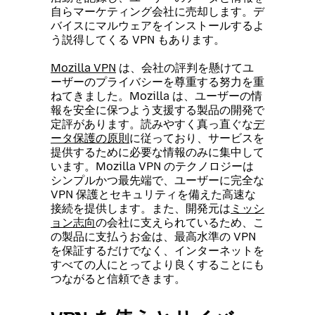
自らマーケティング会社に売却します。デ
バイスにマルウェアをインストールするよ
う説得してくる VPN もあります。
Mozilla VPN
は、会社の評判を懸けてユ
ーザーのプライバシーを尊重する努力を重
ねてきました。Mozilla は、ユーザーの情
報を安全に保つよう支援する製品の開発で
定評があります。読みやすく真っ直ぐな
デ
ータ保護の原則
に従っており、サービスを
提供するために必要な情報のみに集中して
います。Mozilla VPN のテクノロジーは
シンプルかつ最先端で、ユーザーに完全な
VPN 保護とセキュリティを備えた高速な
接続を提供します。また、開発元は
ミッシ
ョン志向
の会社に支えられているため、こ
の製品に支払うお金は、最高水準の VPN
を保証するだけでなく、インターネットを
すべての人にとってより良くすることにも
つながると信頼できます。