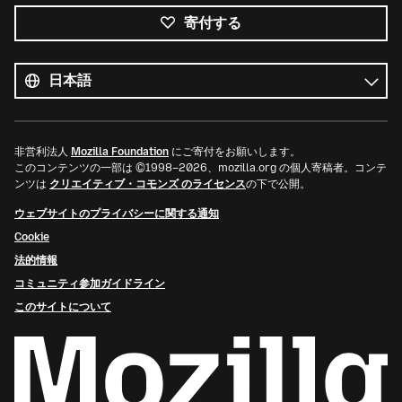
寄付する
す
べ
言
て
語
の
言
語
非営利法人
Mozilla Foundation
にご寄付をお願いします。
このコンテンツの一部は ©1998–2026、mozilla.org の個人寄稿者。コンテ
ンツは
クリエイティブ・コモンズ のライセンス
の下で公開。
ウェブサイトのプライバシーに関する通知
Cookie
法的情報
コミュニティ参加ガイドライン
このサイトについて