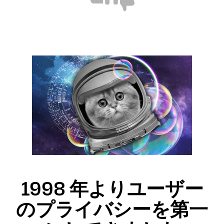
に
に
立
立
っ
た
た
な
か
っ
た
1998 年よりユーザー
のプライバシーを第一