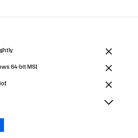
ightly
ws 64-bit MSI
lof