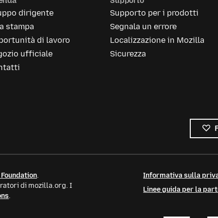
ienda
Supporto
uppo dirigente
Supporto per i prodotti
la stampa
Segnala un errore
ortunità di lavoro
Localizzazione in Mozilla
ozio ufficiale
Sicurezza
tatti
 Foundation
.
Informativa sulla priva
atori di mozilla.org. I
Linee guida per la par
ons
.