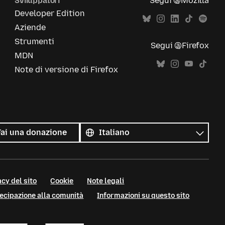
Sviluppatori
Segui @Mozilla
Developer Edition
Aziende
Strumenti
Segui @Firefox
MDN
Note di versione di Firefox
Tutte
le
Lingua
Fai una donazione
lingue
cy del sito
Cookie
Note legali
tecipazione alla comunità
Informazioni su questo sito