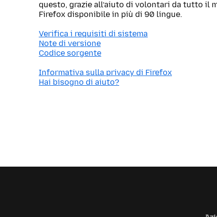
questo, grazie all’aiuto di volontari da tutto i
Firefox disponibile in più di 90 lingue.
Verifica i requisiti di sistema
Note di versione
Codice sorgente
Informativa sulla privacy di Firefox
Hai bisogno di aiuto?