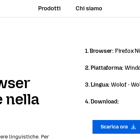
Prodotti
Chi siamo
1. Browser:
Firefox N
2. Piattaforma:
Windo
owser
3. Lingua:
Wolof - Wo
 nella
4. Download:
Scarica ora
ere linguistiche. Per