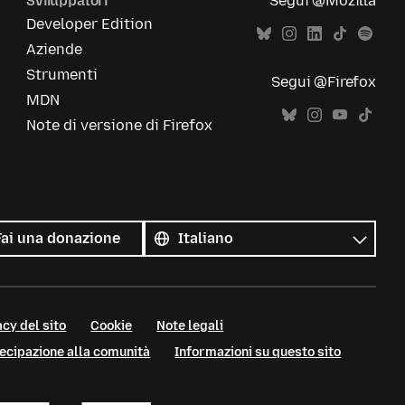
Sviluppatori
Segui @Mozilla
Developer Edition
Aziende
Strumenti
Segui @Firefox
MDN
Note di versione di Firefox
Tutte
le
Lingua
Fai una donazione
lingue
cy del sito
Cookie
Note legali
tecipazione alla comunità
Informazioni su questo sito