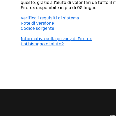
questo, grazie all’aiuto di volontari da tutto i
Firefox disponibile in più di 90 lingue.
Verifica i requisiti di sistema
Note di versione
Codice sorgente
Informativa sulla privacy di Firefox
Hai bisogno di aiuto?