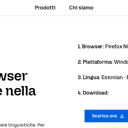
Prodotti
Chi siamo
1. Browser:
Firefox N
2. Piattaforma:
Wind
owser
3. Lingua:
Estonian - 
 nella
4. Download:
Scarica ora
ere linguistiche. Per