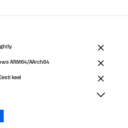
ightly
ows ARM64/AArch64
Eesti keel