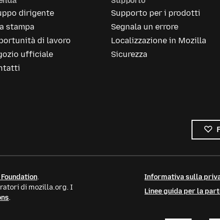
ienda
Supporto
uppo dirigente
Supporto per i prodotti
la stampa
Segnala un errore
ortunità di lavoro
Localizzazione in Mozilla
ozio ufficiale
Sicurezza
tatti
 Foundation
.
Informativa sulla priva
atori di mozilla.org. I
Linee guida per la par
ons
.