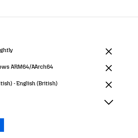
ightly
ows ARM64/AArch64
tish) - English (British)