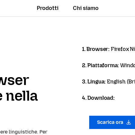
Prodotti
Chi siamo
1. Browser:
Firefox N
2. Piattaforma:
Wind
owser
3. Lingua:
English (Bri
 nella
4. Download:
Scarica ora
ere linguistiche. Per