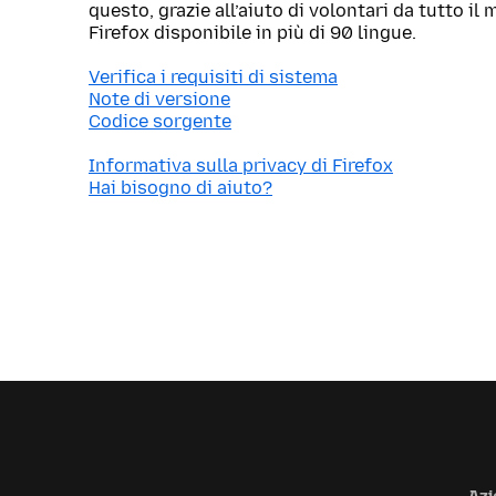
questo, grazie all’aiuto di volontari da tutto i
Firefox disponibile in più di 90 lingue.
Verifica i requisiti di sistema
Note di versione
Codice sorgente
Informativa sulla privacy di Firefox
Hai bisogno di aiuto?