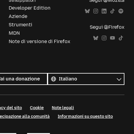
Sviluppatori
Segui @Mozilla
Developer Edition
Aziende
Strumenti
Segui @Firefox
MDN
Note di versione di Firefox
Tutte
le
Lingua
Fai una donazione
lingue
cy del sito
Cookie
Note legali
tecipazione alla comunità
Informazioni su questo sito