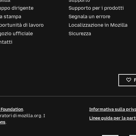
ienda
Supporto
uppo dirigente
Supporto per i prodotti
la stampa
Segnala un errore
ortunità di lavoro
Localizzazione in Mozilla
ozio ufficiale
Sicurezza
tatti
 Foundation
.
Informativa sulla priva
atori di mozilla.org. I
Linee guida per la par
ons
.