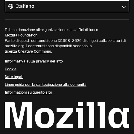
le
Lingua
lingue
Fai una donazione all’organizzazione senza fini di lucro
Mozilla Foundation
.
Parte di questi contenuti sono ©1998–2026 di singoli collaboratori di
mozilla.org. I contenuti sono disponibili secondo la
licenza Creative Commons
.
Informativa sulla privacy del sito
Cookie
Note legali
Linee guida per la partecipazione alla comunità
Informazioni su questo sito