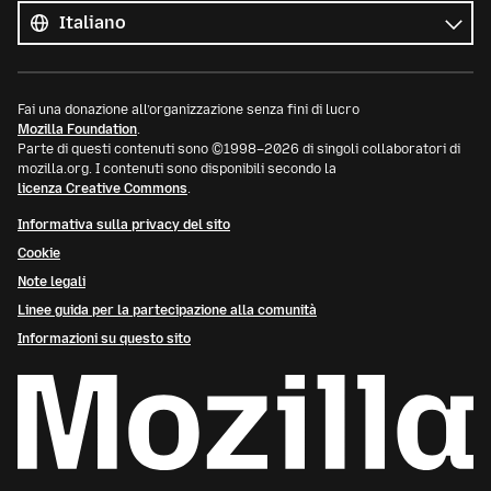
le
Lingua
lingue
Fai una donazione all’organizzazione senza fini di lucro
Mozilla Foundation
.
Parte di questi contenuti sono ©1998–2026 di singoli collaboratori di
mozilla.org. I contenuti sono disponibili secondo la
licenza Creative Commons
.
Informativa sulla privacy del sito
Cookie
Note legali
Linee guida per la partecipazione alla comunità
Informazioni su questo sito