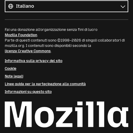
le
Lingua
lingue
Fai una donazione all’organizzazione senza fini di lucro
Mozilla Foundation
.
Parte di questi contenuti sono ©1998–2026 di singoli collaboratori di
mozilla.org. I contenuti sono disponibili secondo la
licenza Creative Commons
.
Informativa sulla privacy del sito
Cookie
Note legali
Linee guida per la partecipazione alla comunità
Informazioni su questo sito