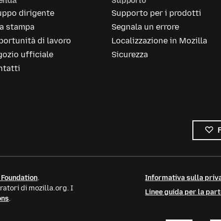
ienda
Supporto
uppo dirigente
Supporto per i prodotti
la stampa
Segnala un errore
ortunità di lavoro
Localizzazione in Mozilla
ozio ufficiale
Sicurezza
tatti
 Foundation
.
Informativa sulla priva
atori di mozilla.org. I
Linee guida per la par
ons
.