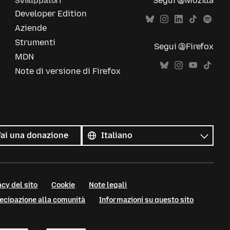
Sviluppatori
Segui @Mozilla
Developer Edition
Aziende
Strumenti
Segui @Firefox
MDN
Note di versione di Firefox
Tutte
le
Lingua
Fai una donazione
lingue
cy del sito
Cookie
Note legali
tecipazione alla comunità
Informazioni su questo sito