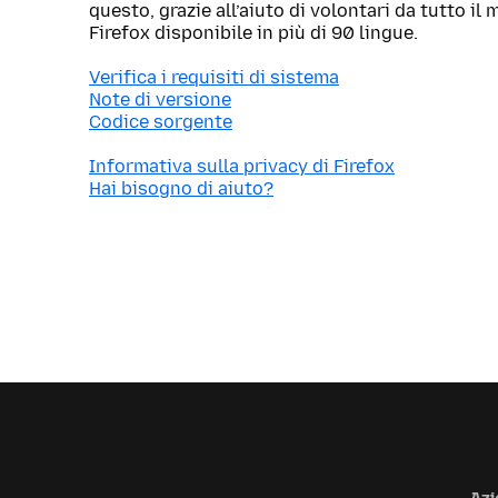
questo, grazie all’aiuto di volontari da tutto i
Firefox disponibile in più di 90 lingue.
Verifica i requisiti di sistema
Note di versione
Codice sorgente
Informativa sulla privacy di Firefox
Hai bisogno di aiuto?