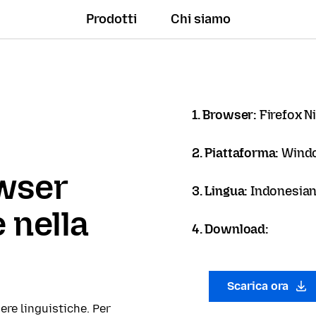
Prodotti
Chi siamo
1. Browser:
Firefox N
2. Piattaforma:
Windo
owser
3. Lingua:
Indonesian
 nella
4. Download:
Scarica ora
ere linguistiche. Per