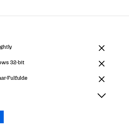
ightly
ws 32-bit
aar-Fulfulde