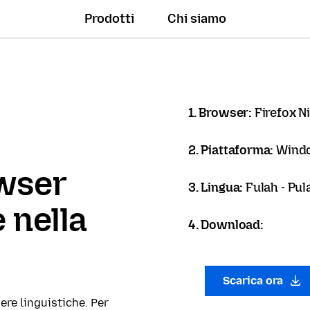
Prodotti
Chi siamo
1. Browser:
Firefox N
2. Piattaforma:
Windo
owser
3. Lingua:
Fulah - Pul
 nella
4. Download:
Scarica ora
ere linguistiche. Per