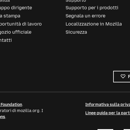
ienda
Supporto
uppo dirigente
Supporto per i prodotti
la stampa
Segnala un errore
ortunità di lavoro
Localizzazione in Mozilla
ozio ufficiale
Sicurezza
tatti
 Foundation
.
Informativa sulla priva
atori di mozilla.org. I
Linee guida per la par
ons
.