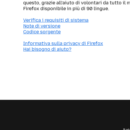
questo, grazie all’aiuto di volontari da tutto i
Firefox disponibile in più di 90 lingue.
Verifica i requisiti di sistema
Note di versione
Codice sorgente
Informativa sulla privacy di Firefox
Hai bisogno di aiuto?