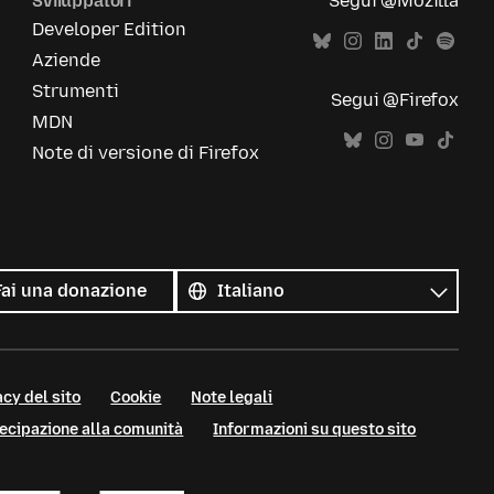
Sviluppatori
Segui @Mozilla
Developer Edition
Aziende
Strumenti
Segui @Firefox
MDN
Note di versione di Firefox
Tutte
le
Lingua
Fai una donazione
lingue
cy del sito
Cookie
Note legali
tecipazione alla comunità
Informazioni su questo sito