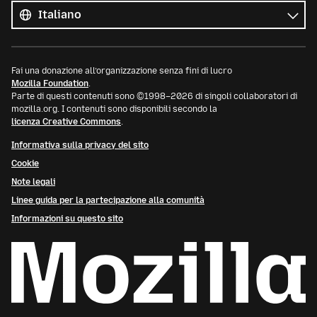
le
Lingua
lingue
Fai una donazione all’organizzazione senza fini di lucro
Mozilla Foundation
.
Parte di questi contenuti sono ©1998–2026 di singoli collaboratori di
mozilla.org. I contenuti sono disponibili secondo la
licenza Creative Commons
.
Informativa sulla privacy del sito
Cookie
Note legali
Linee guida per la partecipazione alla comunità
Informazioni su questo sito