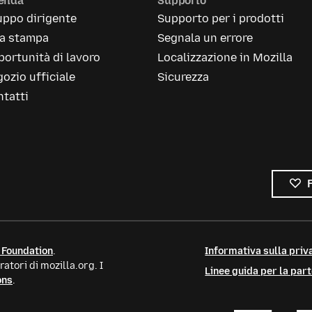
ienda
Supporto
uppo dirigente
Supporto per i prodotti
la stampa
Segnala un errore
ortunità di lavoro
Localizzazione in Mozilla
ozio ufficiale
Sicurezza
tatti
 Foundation
.
Informativa sulla priva
atori di mozilla.org. I
Linee guida per la par
ons
.