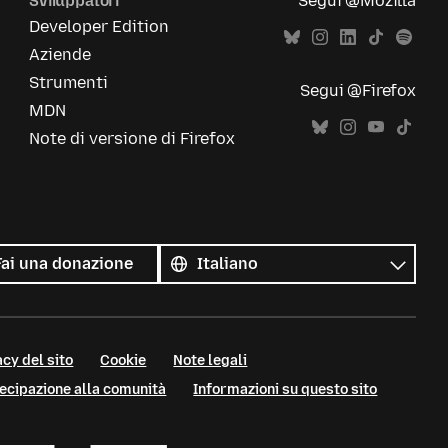
Sviluppatori
Segui @Mozilla
Developer Edition
Aziende
Strumenti
Segui @Firefox
MDN
Note di versione di Firefox
Tutte
le
Lingua
Fai una donazione
lingue
cy del sito
Cookie
Note legali
tecipazione alla comunità
Informazioni su questo sito