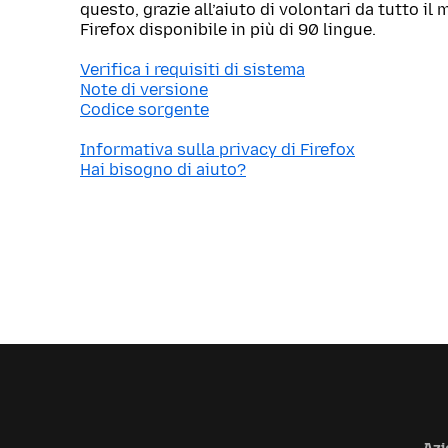
questo, grazie all’aiuto di volontari da tutto i
Firefox disponibile in più di 90 lingue.
Verifica i requisiti di sistema
Note di versione
Codice sorgente
Informativa sulla privacy di Firefox
Hai bisogno di aiuto?