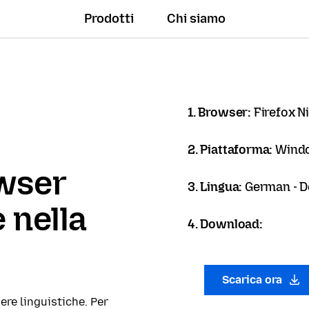
Prodotti
Chi siamo
1. Browser:
Firefox N
2. Piattaforma:
Windo
owser
3. Lingua:
German - 
 nella
4. Download:
Scarica ora
ere linguistiche. Per