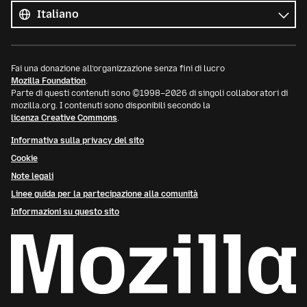
le
Lingua
lingue
Fai una donazione all’organizzazione senza fini di lucro
Mozilla Foundation
.
Parte di questi contenuti sono ©1998–2026 di singoli collaboratori di
mozilla.org. I contenuti sono disponibili secondo la
licenza Creative Commons
.
Informativa sulla privacy del sito
Cookie
Note legali
Linee guida per la partecipazione alla comunità
Informazioni su questo sito