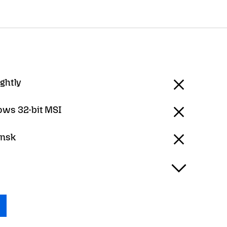
ightly
ws 32-bit MSI
ansk