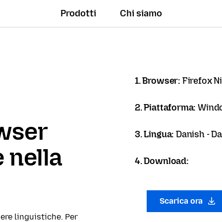
Prodotti
Chi siamo
1. Browser:
Firefox N
2. Piattaforma:
Windo
owser
3. Lingua:
Danish - D
 nella
4. Download:
Scarica ora
ere linguistiche. Per