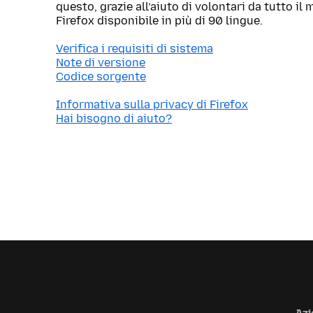
questo, grazie all’aiuto di volontari da tutto i
Firefox disponibile in più di 90 lingue.
Verifica i requisiti di sistema
Note di versione
Codice sorgente
Informativa sulla privacy di Firefox
Hai bisogno di aiuto?