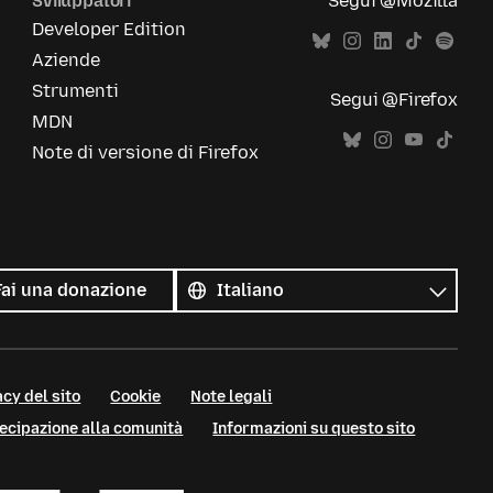
Sviluppatori
Segui @Mozilla
Developer Edition
Aziende
Strumenti
Segui @Firefox
MDN
Note di versione di Firefox
Tutte
le
Lingua
Fai una donazione
lingue
cy del sito
Cookie
Note legali
tecipazione alla comunità
Informazioni su questo sito