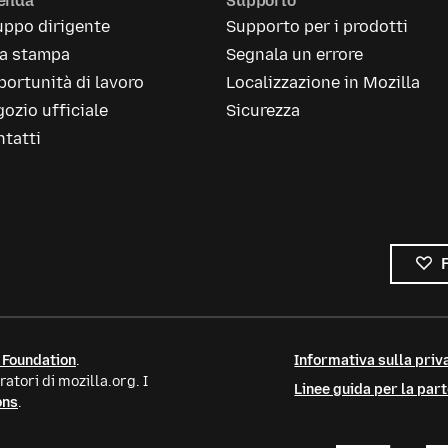
ienda
Supporto
uppo dirigente
Supporto per i prodotti
la stampa
Segnala un errore
ortunità di lavoro
Localizzazione in Mozilla
ozio ufficiale
Sicurezza
tatti
 Foundation
.
Informativa sulla priva
atori di mozilla.org. I
Linee guida per la par
ons
.