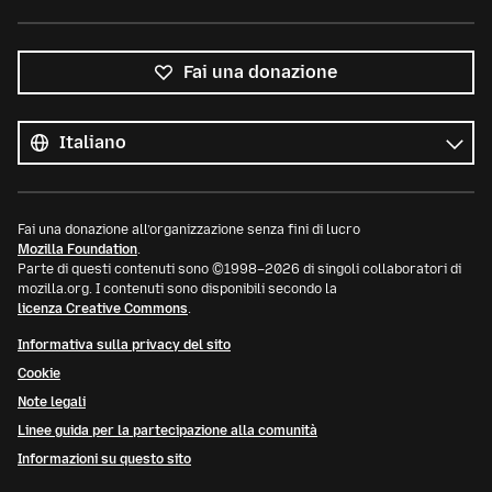
Fai una donazione
Tutte
le
Lingua
lingue
Fai una donazione all’organizzazione senza fini di lucro
Mozilla Foundation
.
Parte di questi contenuti sono ©1998–2026 di singoli collaboratori di
mozilla.org. I contenuti sono disponibili secondo la
licenza Creative Commons
.
Informativa sulla privacy del sito
Cookie
Note legali
Linee guida per la partecipazione alla comunità
Informazioni su questo sito