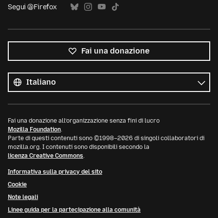
Segui @Firefox
Fai una donazione
Tutte
le
Lingua
lingue
Fai una donazione all’organizzazione senza fini di lucro
Mozilla Foundation
.
Parte di questi contenuti sono ©1998–2026 di singoli collaboratori di
mozilla.org. I contenuti sono disponibili secondo la
licenza Creative Commons
.
Informativa sulla privacy del sito
Cookie
Note legali
Linee guida per la partecipazione alla comunità