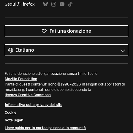
Segui @Firefox
Fai una donazione
Tutte
le
Lingua
lingue
Fai una donazione all’organizzazione senza fini di lucro
Mozilla Foundation
.
Parte di questi contenuti sono ©1998–2026 di singoli collaboratori di
mozilla.org. I contenuti sono disponibili secondo la
licenza Creative Commons
.
Informativa sulla privacy del sito
Cookie
Note legali
Linee guida per la partecipazione alla comunità