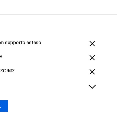
on supporto esteso
S
ᱥᱟᱱᱛᱟᱲᱤ