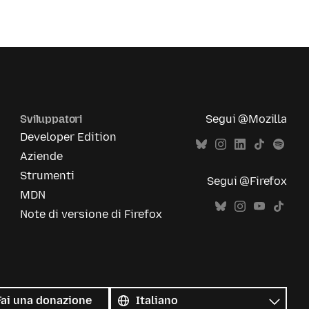
Sviluppatori
Segui @Mozilla
Developer Edition
Aziende
Strumenti
Segui @Firefox
MDN
Note di versione di Firefox
Tutte
le
Lingua
Fai una donazione
lingue