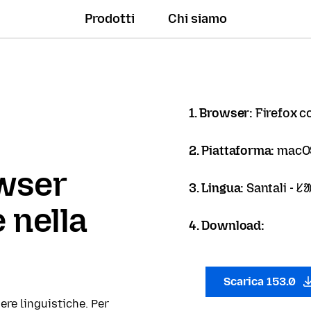
Prodotti
Chi siamo
1. Browser:
Firefox c
2. Piattaforma:
macO
owser
3. Lingua:
Santali - 
 nella
4. Download:
Scarica 153.0
ere linguistiche. Per