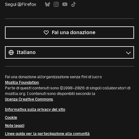
Segui @Firefox
Fai una donazione
Tutte
le
Lingua
lingue
Fai una donazione all’organizzazione senza fini di lucro
Mozilla Foundation
.
Parte di questi contenuti sono ©1998–2026 di singoli collaboratori di
mozilla.org. I contenuti sono disponibili secondo la
licenza Creative Commons
.
Informativa sulla privacy del sito
Cookie
Note legali
Linee guida per la partecipazione alla comunità