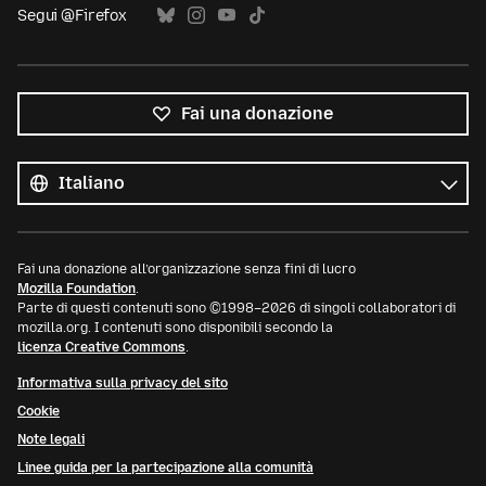
Segui @Firefox
Fai una donazione
Tutte
le
Lingua
lingue
Fai una donazione all’organizzazione senza fini di lucro
Mozilla Foundation
.
Parte di questi contenuti sono ©1998–2026 di singoli collaboratori di
mozilla.org. I contenuti sono disponibili secondo la
licenza Creative Commons
.
Informativa sulla privacy del sito
Cookie
Note legali
Linee guida per la partecipazione alla comunità