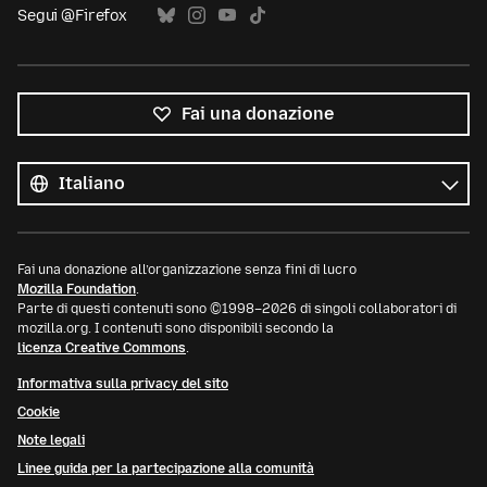
Segui @Firefox
Fai una donazione
Tutte
le
Lingua
lingue
Fai una donazione all’organizzazione senza fini di lucro
Mozilla Foundation
.
Parte di questi contenuti sono ©1998–2026 di singoli collaboratori di
mozilla.org. I contenuti sono disponibili secondo la
licenza Creative Commons
.
Informativa sulla privacy del sito
Cookie
Note legali
Linee guida per la partecipazione alla comunità