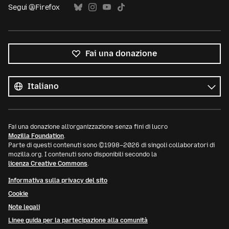
Segui @Firefox
Fai una donazione
Tutte
le
Lingua
lingue
Fai una donazione all’organizzazione senza fini di lucro
Mozilla Foundation
.
Parte di questi contenuti sono ©1998–2026 di singoli collaboratori di
mozilla.org. I contenuti sono disponibili secondo la
licenza Creative Commons
.
Informativa sulla privacy del sito
Cookie
Note legali
Linee guida per la partecipazione alla comunità