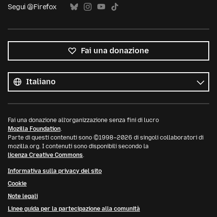
Segui @Firefox
Fai una donazione
Tutte
le
Lingua
lingue
Fai una donazione all’organizzazione senza fini di lucro
Mozilla Foundation
.
Parte di questi contenuti sono ©1998–2026 di singoli collaboratori di
mozilla.org. I contenuti sono disponibili secondo la
licenza Creative Commons
.
Informativa sulla privacy del sito
Cookie
Note legali
Linee guida per la partecipazione alla comunità