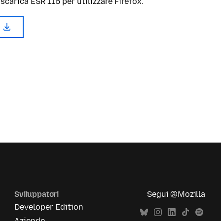
, scarica ESR 115 per utilizzare Firefox.
Sviluppatori
Segui @Mozilla
Developer Edition
Aziende