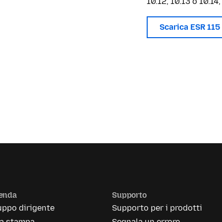
10.12, 10.13 o 10.14
Scarica ESR 115
ienda
Supporto
uppo dirigente
Supporto per i prodotti
la stampa
Segnala un errore