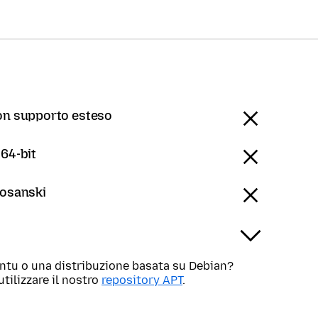
on supporto esteso
 64-bit
Bosanski
untu o una distribuzione basata su Debian?
utilizzare il nostro
repository APT
.