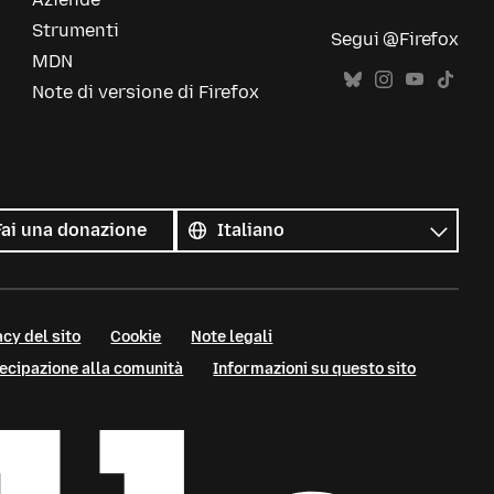
Strumenti
Segui @Firefox
MDN
Note di versione di Firefox
Tutte
le
Lingua
Fai una donazione
lingue
cy del sito
Cookie
Note legali
tecipazione alla comunità
Informazioni su questo sito