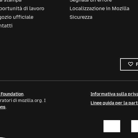
ortunità di lavoro
Localizzazione in Mozilla
ozio ufficiale
Sicurezza
tatti
 Foundation
.
Informativa sulla priva
atori di mozilla.org. I
Linee guida per la par
ons
.