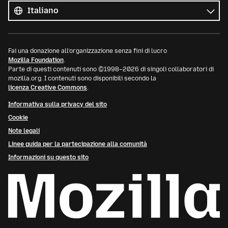
le
Lingua
lingue
Fai una donazione all’organizzazione senza fini di lucro
Mozilla Foundation
.
Parte di questi contenuti sono ©1998–2026 di singoli collaboratori di
mozilla.org. I contenuti sono disponibili secondo la
licenza Creative Commons
.
Informativa sulla privacy del sito
Cookie
Note legali
Linee guida per la partecipazione alla comunità
Informazioni su questo sito