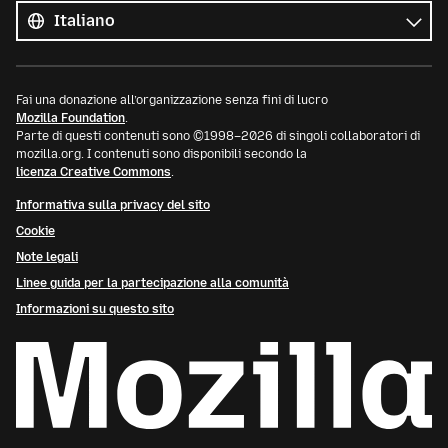
le
Lingua
lingue
Fai una donazione all’organizzazione senza fini di lucro
Mozilla Foundation
.
Parte di questi contenuti sono ©1998–2026 di singoli collaboratori di
mozilla.org. I contenuti sono disponibili secondo la
licenza Creative Commons
.
Informativa sulla privacy del sito
Cookie
Note legali
Linee guida per la partecipazione alla comunità
Informazioni su questo sito