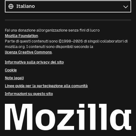
le
Lingua
lingue
Fai una donazione all’organizzazione senza fini di lucro
Mozilla Foundation
.
Parte di questi contenuti sono ©1998–2026 di singoli collaboratori di
mozilla.org. I contenuti sono disponibili secondo la
licenza Creative Commons
.
Informativa sulla privacy del sito
Cookie
Note legali
Linee guida per la partecipazione alla comunità
Informazioni su questo sito