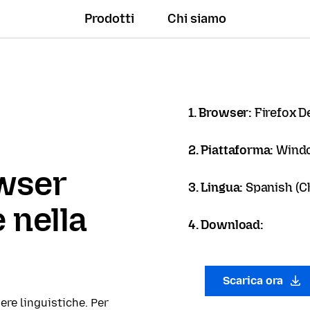
Prodotti
Chi siamo
1. Browser:
Firefox D
2. Piattaforma:
Windo
owser
3. Lingua:
Spanish (Ch
 nella
4. Download:
Scarica ora
ere linguistiche. Per