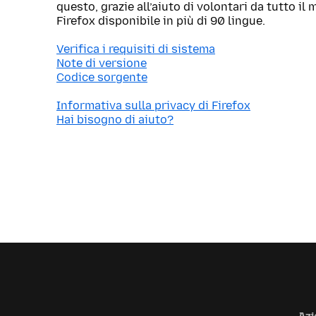
questo, grazie all’aiuto di volontari da tutto i
Firefox disponibile in più di 90 lingue.
Verifica i requisiti di sistema
Note di versione
Codice sorgente
Informativa sulla privacy di Firefox
Hai bisogno di aiuto?