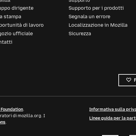
ienda
Supporto
uppo dirigente
Supporto per i prodotti
la stampa
Segnala un errore
ortunità di lavoro
Localizzazione in Mozilla
ozio ufficiale
Sicurezza
tatti
 Foundation
.
Informativa sulla priva
atori di mozilla.org. I
Linee guida per la par
ons
.