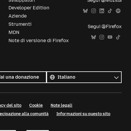
Sviluppatori
Segui @Mozilla
Developer Edition
Aziende
Strumenti
Segui @Firefox
MDN
Note di versione di Firefox
Tutte
le
Lingua
Fai una donazione
lingue
cy del sito
Cookie
Note legali
tecipazione alla comunità
Informazioni su questo sito