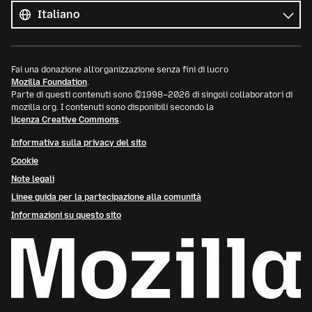
le
Lingua
lingue
Fai una donazione all’organizzazione senza fini di lucro
Mozilla Foundation
.
Parte di questi contenuti sono ©1998–2026 di singoli collaboratori di
mozilla.org. I contenuti sono disponibili secondo la
licenza Creative Commons
.
Informativa sulla privacy del sito
Cookie
Note legali
Linee guida per la partecipazione alla comunità
Informazioni su questo sito