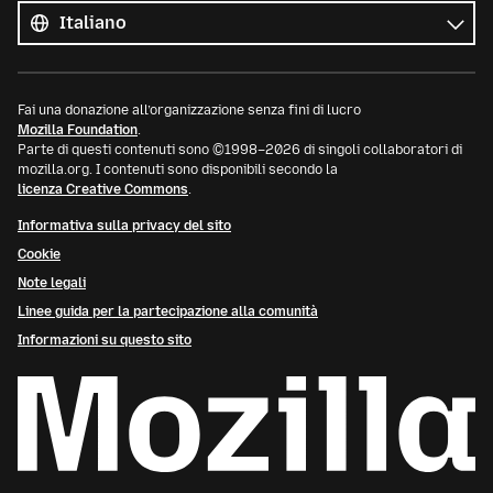
le
Lingua
lingue
Fai una donazione all’organizzazione senza fini di lucro
Mozilla Foundation
.
Parte di questi contenuti sono ©1998–2026 di singoli collaboratori di
mozilla.org. I contenuti sono disponibili secondo la
licenza Creative Commons
.
Informativa sulla privacy del sito
Cookie
Note legali
Linee guida per la partecipazione alla comunità
Informazioni su questo sito