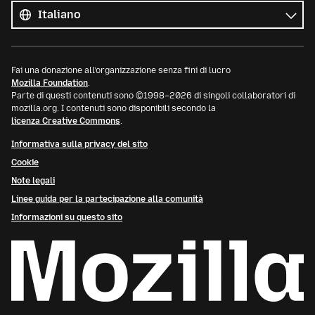
le
Lingua
lingue
Fai una donazione all’organizzazione senza fini di lucro
Mozilla Foundation
.
Parte di questi contenuti sono ©1998–2026 di singoli collaboratori di
mozilla.org. I contenuti sono disponibili secondo la
licenza Creative Commons
.
Informativa sulla privacy del sito
Cookie
Note legali
Linee guida per la partecipazione alla comunità
Informazioni su questo sito