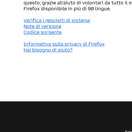
questo, grazie all’aiuto di volontari da tutto i
Firefox disponibile in più di 90 lingue.
Verifica i requisiti di sistema
Note di versione
Codice sorgente
Informativa sulla privacy di Firefox
Hai bisogno di aiuto?