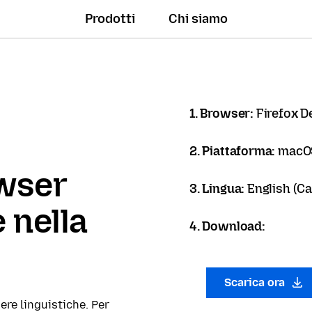
Prodotti
Chi siamo
1. Browser:
Firefox D
2. Piattaforma:
macO
owser
3. Lingua:
English (Ca
 nella
4. Download:
Scarica ora
ere linguistiche. Per