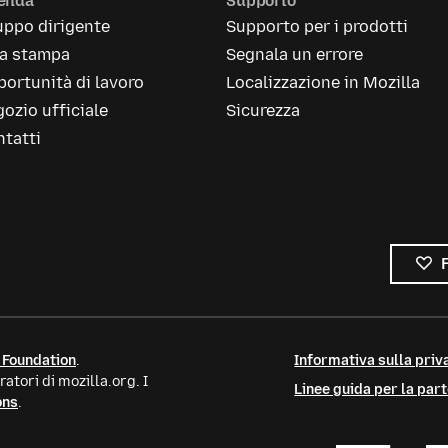
ienda
Supporto
uppo dirigente
Supporto per i prodotti
la stampa
Segnala un errore
ortunità di lavoro
Localizzazione in Mozilla
ozio ufficiale
Sicurezza
tatti
 Foundation
.
Informativa sulla priva
atori di mozilla.org. I
Linee guida per la par
ons
.