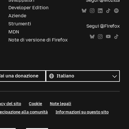
Sviluppatori
Segui @Mozilla
Developer Edition
Aziende
Strumenti
Segui @Firefox
MDN
Note di versione di Firefox
Tutte
le
Lingua
Fai una donazione
lingue
cy del sito
Cookie
Note legali
tecipazione alla comunità
Informazioni su questo sito