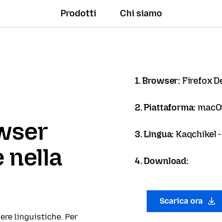
Prodotti
Chi siamo
1. Browser:
Firefox D
2. Piattaforma:
macO
owser
3. Lingua:
Kaqchikel 
 nella
4. Download:
Scarica ora
ere linguistiche. Per