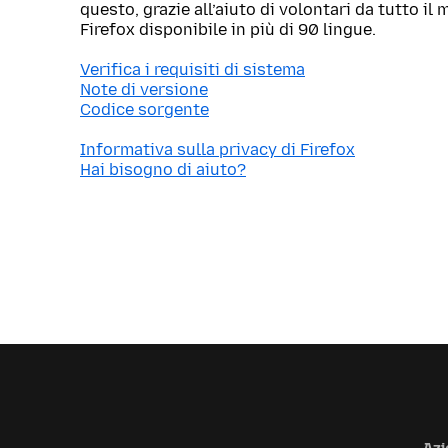
questo, grazie all’aiuto di volontari da tutto i
Firefox disponibile in più di 90 lingue.
Verifica i requisiti di sistema
Note di versione
Codice sorgente
Informativa sulla privacy di Firefox
Hai bisogno di aiuto?