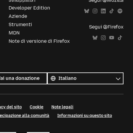
Sviluppatori
Segui @Mozilla
Developer Edition
Aziende
Strumenti
Segui @Firefox
MDN
Note di versione di Firefox
Tutte
le
Lingua
Fai una donazione
lingue
cy del sito
Cookie
Note legali
tecipazione alla comunità
Informazioni su questo sito