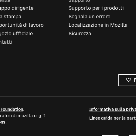
ienda
Supporto
uppo dirigente
Supporto per i prodotti
la stampa
Segnala un errore
ortunità di lavoro
Localizzazione in Mozilla
ozio ufficiale
Sicurezza
tatti
 Foundation
.
Informativa sulla priva
atori di mozilla.org. I
Linee guida per la par
ons
.