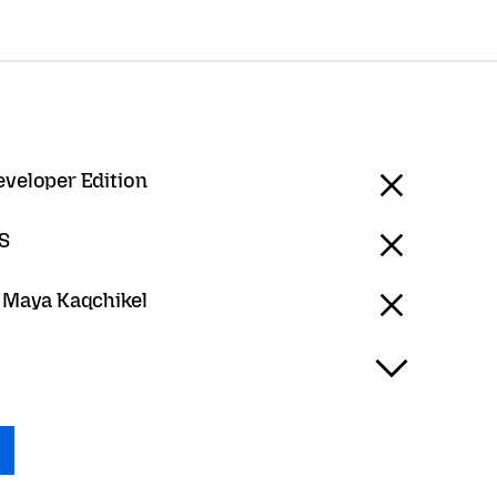
eveloper Edition
S
- Maya Kaqchikel