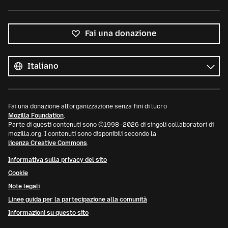
Fai una donazione
Tutte
le
Lingua
lingue
Fai una donazione all’organizzazione senza fini di lucro
Mozilla Foundation
.
Parte di questi contenuti sono ©1998–2026 di singoli collaboratori di
mozilla.org. I contenuti sono disponibili secondo la
licenza Creative Commons
.
Informativa sulla privacy del sito
Cookie
Note legali
Linee guida per la partecipazione alla comunità
Informazioni su questo sito