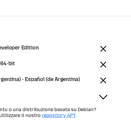
eveloper Edition
 64-bit
gentina) - Español (de Argentina)
untu o una distribuzione basata su Debian?
utilizzare il nostro
repository APT
.