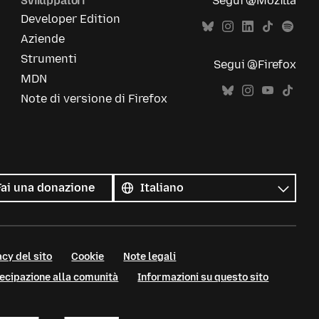
Sviluppatori
Segui @Mozilla
Developer Edition
Aziende
Strumenti
Segui @Firefox
MDN
Note di versione di Firefox
Tutte
le
Lingua
Fai una donazione
lingue
cy del sito
Cookie
Note legali
tecipazione alla comunità
Informazioni su questo sito