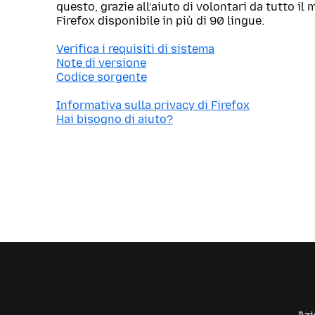
questo, grazie all’aiuto di volontari da tutto i
Firefox disponibile in più di 90 lingue.
Verifica i requisiti di sistema
Note di versione
Codice sorgente
Informativa sulla privacy di Firefox
Hai bisogno di aiuto?