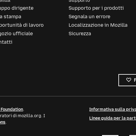
ienda
Supporto
uppo dirigente
Supporto per i prodotti
la stampa
Segnala un errore
ortunità di lavoro
Localizzazione in Mozilla
ozio ufficiale
Sicurezza
tatti
 Foundation
.
Informativa sulla priva
atori di mozilla.org. I
Linee guida per la par
ons
.