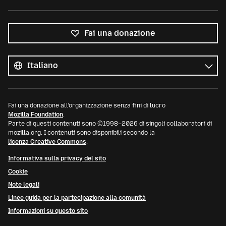
Fai una donazione
Tutte
le
Lingua
lingue
Fai una donazione all’organizzazione senza fini di lucro
Mozilla Foundation
.
Parte di questi contenuti sono ©1998–2026 di singoli collaboratori di
mozilla.org. I contenuti sono disponibili secondo la
licenza Creative Commons
.
Informativa sulla privacy del sito
Cookie
Note legali
Linee guida per la partecipazione alla comunità
Informazioni su questo sito