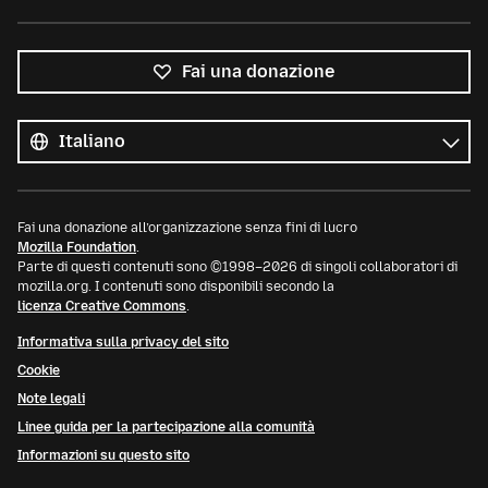
Fai una donazione
Tutte
le
Lingua
lingue
Fai una donazione all’organizzazione senza fini di lucro
Mozilla Foundation
.
Parte di questi contenuti sono ©1998–2026 di singoli collaboratori di
mozilla.org. I contenuti sono disponibili secondo la
licenza Creative Commons
.
Informativa sulla privacy del sito
Cookie
Note legali
Linee guida per la partecipazione alla comunità
Informazioni su questo sito