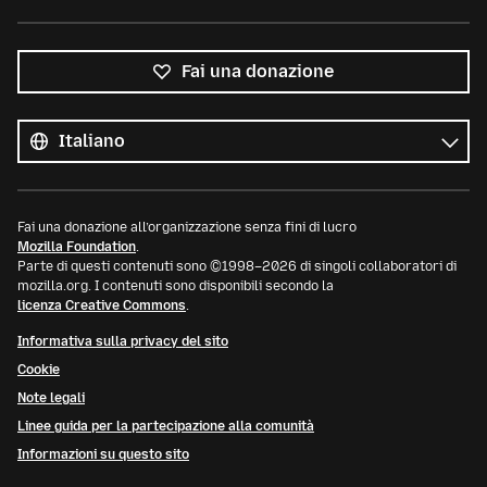
Fai una donazione
Tutte
le
Lingua
lingue
Fai una donazione all’organizzazione senza fini di lucro
Mozilla Foundation
.
Parte di questi contenuti sono ©1998–2026 di singoli collaboratori di
mozilla.org. I contenuti sono disponibili secondo la
licenza Creative Commons
.
Informativa sulla privacy del sito
Cookie
Note legali
Linee guida per la partecipazione alla comunità
Informazioni su questo sito