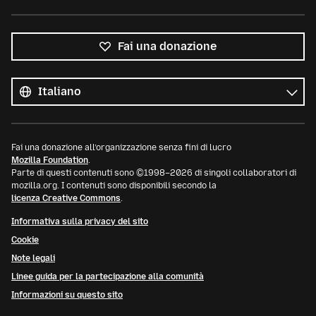
Fai una donazione
Tutte
le
Lingua
lingue
Fai una donazione all’organizzazione senza fini di lucro
Mozilla Foundation
.
Parte di questi contenuti sono ©1998–2026 di singoli collaboratori di
mozilla.org. I contenuti sono disponibili secondo la
licenza Creative Commons
.
Informativa sulla privacy del sito
Cookie
Note legali
Linee guida per la partecipazione alla comunità
Informazioni su questo sito