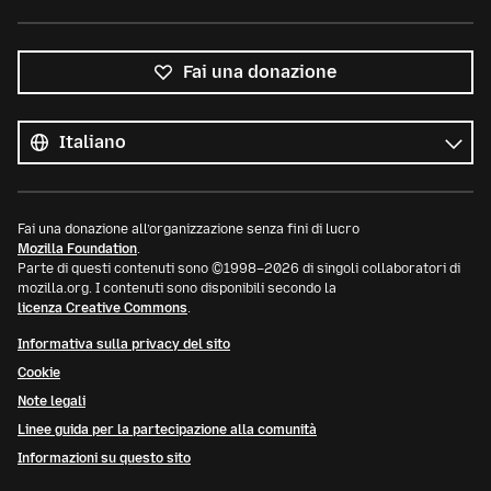
Fai una donazione
Tutte
le
Lingua
lingue
Fai una donazione all’organizzazione senza fini di lucro
Mozilla Foundation
.
Parte di questi contenuti sono ©1998–2026 di singoli collaboratori di
mozilla.org. I contenuti sono disponibili secondo la
licenza Creative Commons
.
Informativa sulla privacy del sito
Cookie
Note legali
Linee guida per la partecipazione alla comunità
Informazioni su questo sito